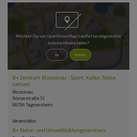
Möchten Sie von
OpenStreetMap/Leaflet
bereitgestellte
externe Inhalte laden?
Ja
Immer
B+ Zentrum Blossenau - Sport, Kultur, Natur,
Genuss
Blossenau
Römerstraße 51
86704 Tagmersheim
Veranstalter
B+ Natur- und Umweltbildungszentrum