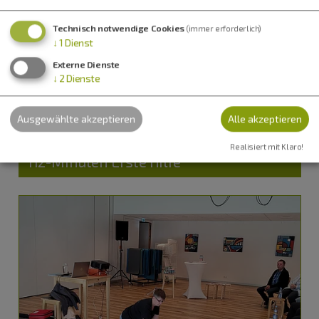
Technisch notwendige Cookies
(immer erforderlich)
↓
1
Dienst
Externe Dienste
↓
2
Dienste
Tagmersheim
Ausgewählte akzeptieren
Alle akzeptieren
14.09.26
Workshops & Seminare
Realisiert mit Klaro!
112-Minuten Erste Hilfe