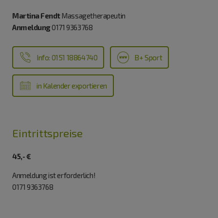
Martina Fendt
Massagetherapeutin
Anmeldung
0171 9363768
Info: 0151 18864740
B+ Sport
in Kalender exportieren
Eintrittspreise
45,- €
Anmeldung ist erforderlich!
0171 9363768