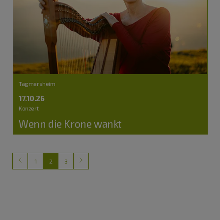
Tagmersheim
17.10.26
Konzert
Wenn die Krone wankt
1
2
3