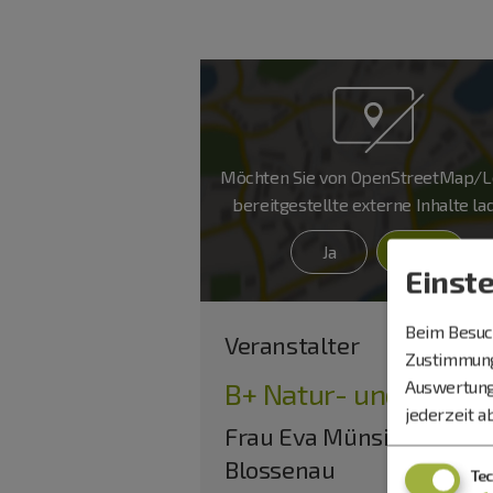
Möchten Sie von
OpenStreetMap/Le
bereitgestellte externe Inhalte l
Ja
Immer
Einst
Beim Besuch
Veranstalter
Zustimmung 
Auswertung
B+ Natur- und Umwe
jederzeit a
Frau Eva Münsinger
Blossenau
Te