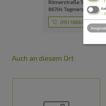
↓
1
Römerstraße 51
86704 Tagmersheim
Ex
↓
2
0151 18864740
Ausgewäh
Auch an diesem Ort