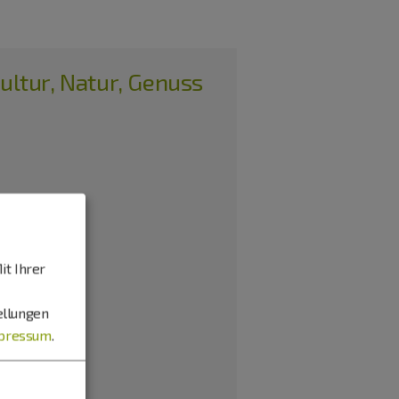
ultur, Natur, Genuss
it Ihrer
ellungen
pressum
.