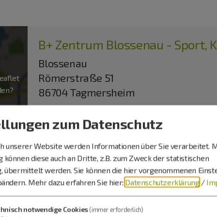
B+ Zentrum Blossenau - Sport, K
Blossenau
Römerstraße 51
aflet
aden?
86704 Tagmersheim
ellungen zum Datenschutz
 unserer Website werden Informationen über Sie verarbeitet. M
können diese auch an Dritte, z.B. zum Zweck der statistischen
, übermittelt werden. Sie können die hier vorgenommenen Einst
ltbildungszentrum
bändern.
Mehr dazu erfahren Sie hier:
Datenschutzerklärung
/
Im
chnisch notwendige Cookies
(immer erforderlich)