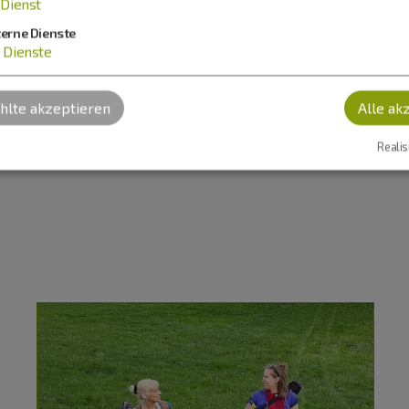
Dienst
terne Dienste
Dienste
lte akzeptieren
Alle ak
Realis