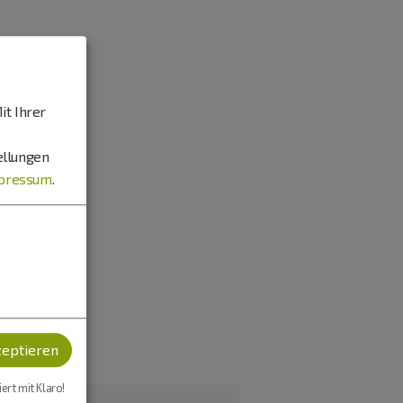
it Ihrer
ellungen
pressum
.
zeptieren
iert mit Klaro!