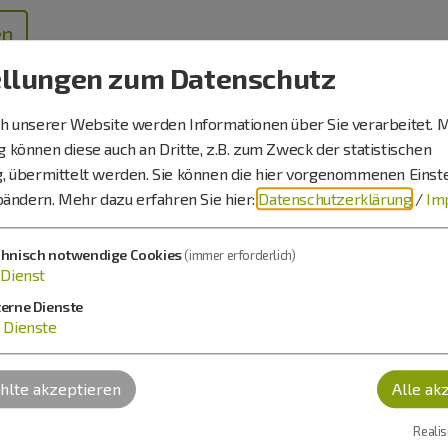
en
ellungen zum Datenschutz
 unserer Website werden Informationen über Sie verarbeitet. M
können diese auch an Dritte, z.B. zum Zweck der statistischen
, übermittelt werden. Sie können die hier vorgenommenen Einst
bändern.
Mehr dazu erfahren Sie hier:
Datenschutzerklärung
/
Im
chnisch notwendige Cookies
(immer erforderlich)
Dienst
terne Dienste
achweis den ermäßigten Eintrittspreis.
Dienste
lte akzeptieren
Alle ak
Realis