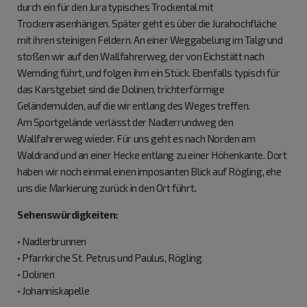
durch ein für den Jura typisches Trockental mit
Trockenrasenhängen. Später geht es über die Jurahochfläche
mit ihren steinigen Feldern. An einer Weggabelung im Talgrund
stoßen wir auf den Wallfahrerweg, der von Eichstätt nach
Wemding führt, und folgen ihm ein Stück. Ebenfalls typisch für
das Karstgebiet sind die Dolinen, trichterförmige
Geländemulden, auf die wir entlang des Weges treffen.
Am Sportgelände verlässt der Nadlerrundweg den
Wallfahrerweg wieder. Für uns geht es nach Norden am
Waldrand und an einer Hecke entlang zu einer Höhenkante. Dort
haben wir noch einmal einen imposanten Blick auf Rögling, ehe
uns die Markierung zurück in den Ort führt
.
Sehenswürdigkeiten:
• Nadlerbrunnen
• Pfarrkirche St. Petrus und Paulus, Rögling
• Dolinen
• Johanniskapelle