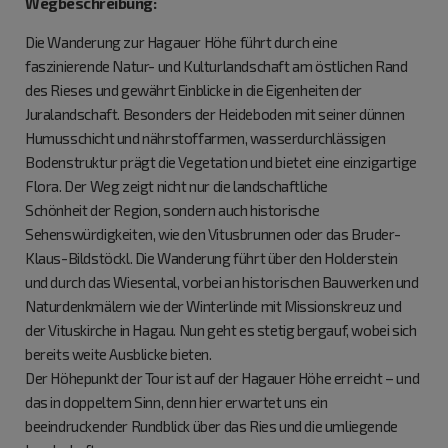
Wegbeschreibung:
Die Wanderung zur Hagauer Höhe führt durch eine
faszinierende Natur- und Kulturlandschaft am östlichen Rand
des Rieses und gewährt Einblicke in die Eigenheiten der
Juralandschaft. Besonders der Heideboden mit seiner dünnen
Humusschicht und nährstoffarmen, wasserdurchlässigen
Bodenstruktur prägt die Vegetation und bietet eine einzigartige
Flora. Der Weg zeigt nicht nur die landschaftliche
Schönheit der Region, sondern auch historische
Sehenswürdigkeiten, wie den Vitusbrunnen oder das Bruder-
Klaus-Bildstöckl. Die Wanderung führt über den Holderstein
und durch das Wiesental, vorbei an historischen Bauwerken und
Naturdenkmälern wie der Winterlinde mit Missionskreuz und
der Vituskirche in Hagau. Nun geht es stetig bergauf, wobei sich
bereits weite Ausblicke bieten.
Der Höhepunkt der Tour ist auf der Hagauer Höhe erreicht – und
das in doppeltem Sinn, denn hier erwartet uns ein
beeindruckender Rundblick über das Ries und die umliegende