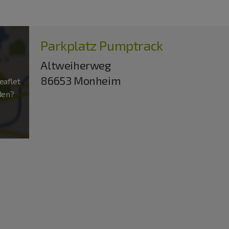
Parkplatz Pumptrack
Altweiherweg
86653 Monheim
aflet
aden?