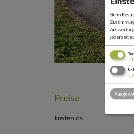
Einst
Beim Besuch
Zustimmung 
Auswertung
jederzeit a
Te
↓
1
Ex
↓
2
Ausgewäh
Preise
kostenlos