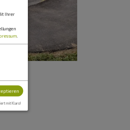
it Ihrer
ellungen
pressum
.
zeptieren
iert mit Klaro!