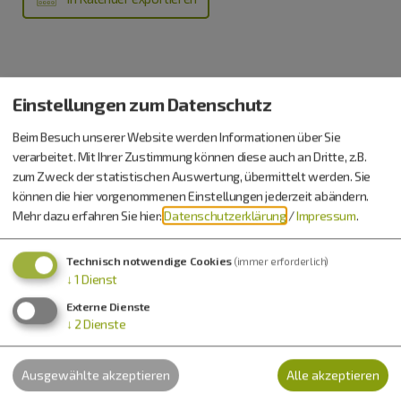
Eintrittspreise
Einstellungen zum Datenschutz
35,- €
Beim Besuch unserer Website werden Informationen über Sie
verarbeitet. Mit Ihrer Zustimmung können diese auch an Dritte, z.B.
Bausatz 329 €, Tasche 75 €
zum Zweck der statistischen Auswertung, übermittelt werden. Sie
Anmeldung ist erforderlich!
können die hier vorgenommenen Einstellungen jederzeit abändern.
0151 56006585, info@fuenfraben.de
Mehr dazu erfahren Sie hier:
Datenschutzerklärung
/
Impressum
.
Technisch notwendige Cookies
(immer erforderlich)
↓
1
Dienst
Externe Dienste
↓
2
Dienste
Möchten Sie von
OpenStreetMap/Leaflet
bereitgestellte
Ausgewählte akzeptieren
Alle akzeptieren
externe Inhalte laden?