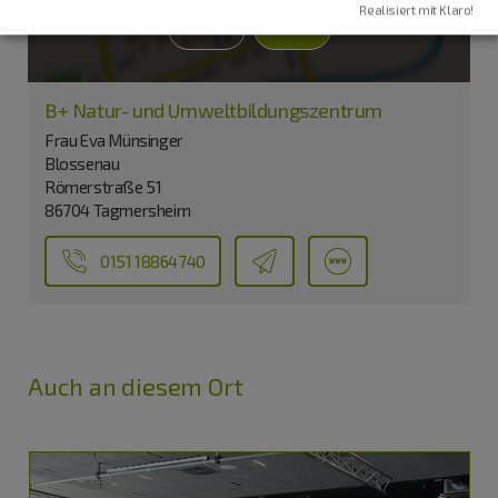
Realisiert mit Klaro!
Ja
Immer
B+ Natur- und Umweltbildungszentrum
Frau Eva Münsinger
Blossenau
Römerstraße 51
86704 Tagmersheim
0151 18864740
Auch an diesem Ort