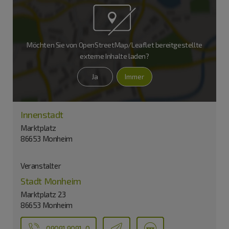
Möchten Sie von
OpenStreetMap/Leaflet
bereitgestellte
externe Inhalte laden?
Ja
Immer
Innenstadt
Marktplatz
86653 Monheim
Veranstalter
Stadt Monheim
Marktplatz 23
86653 Monheim
09091 9091-0