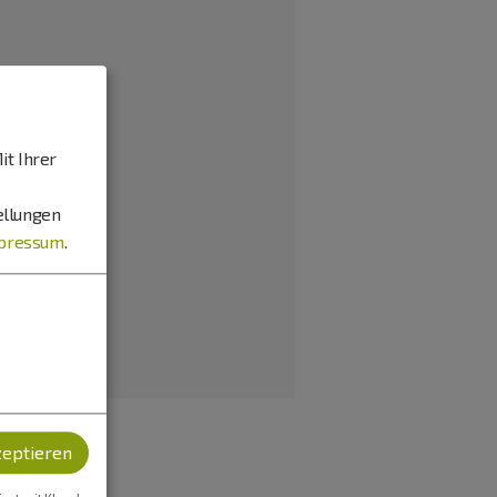
it Ihrer
ellungen
pressum
.
zeptieren