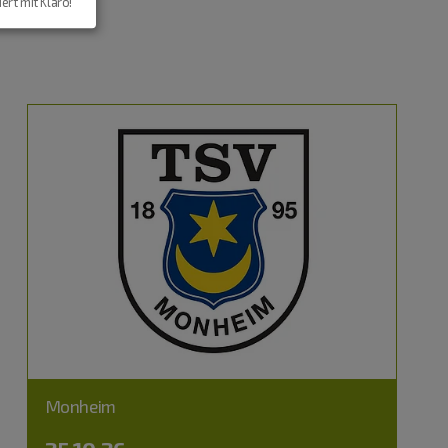
iert mit Klaro!
Monheim