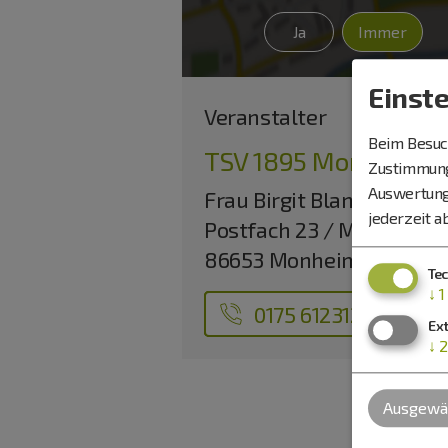
Ja
Immer
Einst
Veranstalter
Beim Besuch
TSV 1895 Monheim e.
Zustimmung 
Auswertung
Frau Birgit Blank
jederzeit a
Postfach 23 / Marktplatz
86653 Monheim
Te
↓
1
0175 6123125
Ex
↓
2
Ausgewäh