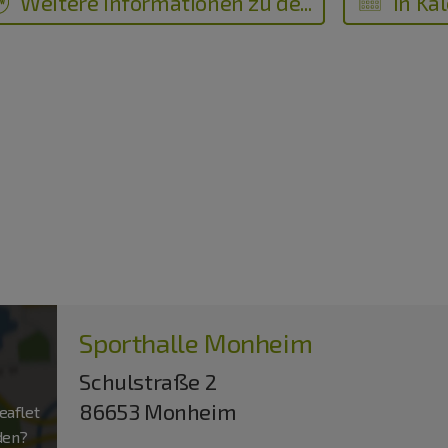
Weitere Informationen zu de...
in Ka
Sporthalle Monheim
Schulstraße 2
86653 Monheim
aflet
aden?