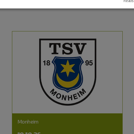
Realis
Monheim