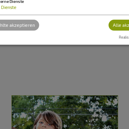
terne Dienste
Dienste
lte akzeptieren
Alle ak
Realis