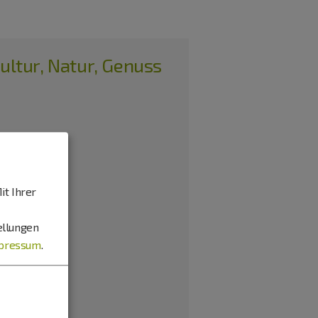
ultur, Natur, Genuss
it Ihrer
ellungen
pressum
.