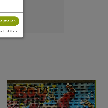
zeptieren
iert mit Klaro!