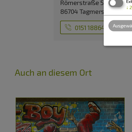
Römerstraße 51
Ex
↓
2
86704 Tagmersheim
Ausgewäh
0151 18864740
Auch an diesem Ort