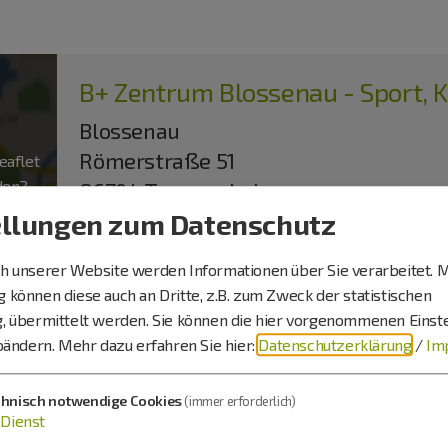
B+ Zentrum Blossenau - Sport, K
Blossenau
Römerstraße 51
aflet
aden?
86704 Tagmersheim
ellungen zum Datenschutz
 unserer Website werden Informationen über Sie verarbeitet. M
können diese auch an Dritte, z.B. zum Zweck der statistischen
, übermittelt werden. Sie können die hier vorgenommenen Einst
bändern.
Mehr dazu erfahren Sie hier:
Datenschutzerklärung
/
Im
ltbildungszentrum
chnisch notwendige Cookies
(immer erforderlich)
Dienst