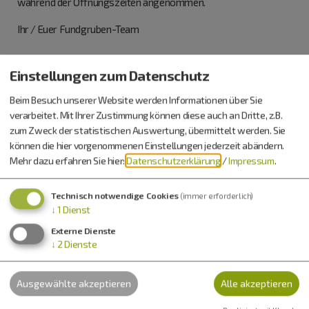
während der Öffnungszeiten angenommen.
Ihr / Euer Fundgruben-Team
Info: 0170 6632021
Einstellungen zum Datenschutz
Beim Besuch unserer Website werden Informationen über Sie
Alle Fundgrube-Termine für...
verarbeitet. Mit Ihrer Zustimmung können diese auch an Dritte, z.B.
zum Zweck der statistischen Auswertung, übermittelt werden. Sie
können die hier vorgenommenen Einstellungen jederzeit abändern.
in Kalender exportieren
Mehr dazu erfahren Sie hier:
Datenschutzerklärung
/
Impressum
.
Technisch notwendige Cookies
(immer erforderlich)
↓
1
Dienst
Eintrittspreise
Externe Dienste
↓
2
Dienste
Eintritt frei
Ausgewählte akzeptieren
Alle akzeptieren