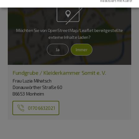
Realisiert mit Klaro!
Möchten Sie von
OpenStreetMap/Leaflet
bereitgestellte
externe Inhalte laden?
Ja
Immer
Fundgrube / Kleiderkammer Somit e. V.
Frau Luzia Mihatsch
Donauwörther Straße 60
86653 Monheim
0170 6632021