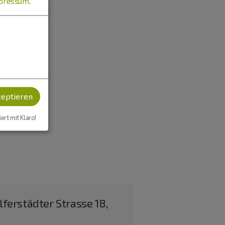
pressum
.
zeptieren
iert mit Klaro!
ferstädter Strasse 18,