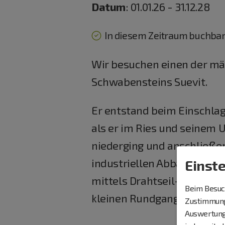
Datum
: 01.01.26 - 31.12.28
In diesem Zeitraum buchbar
Wir besuchen einen der mä
Schwabensteins Suevit.
Er entstand beim Einschlag
als er im Ries und seinem 
niederging und anschließen
industriellen Abbau des Ge
Einst
mittels Drahtseil- und Sc
Beim Besuch
kleinen Rundgang.
Zustimmung 
Auswertung