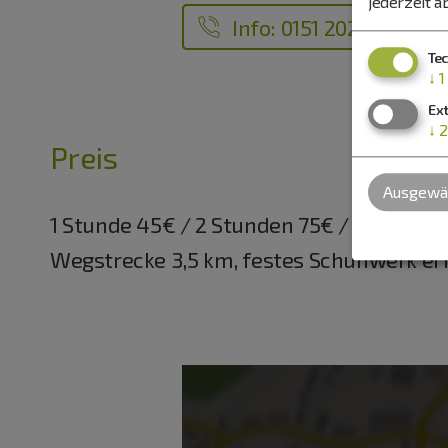
jederzeit a
Info: 0151 20296188
Te
↓
1
Ex
↓
2
Preis
Ausgewäh
1 Stunde 45€ / 2 Stunden 75€ / 3 Stunde
Wegstrecke 3,5 km, festes Schuhwerk erf