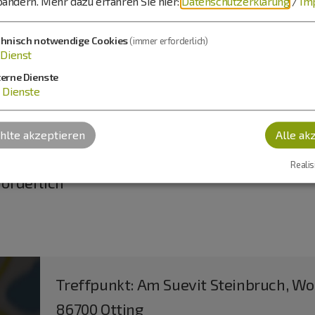
bändern.
Mehr dazu erfahren Sie hier:
Datenschutzerklärung
/
Im
in Kalender exportieren
chnisch notwendige Cookies
(immer erforderlich)
Dienst
terne Dienste
Dienste
lte akzeptieren
Alle ak
n 105€
Realis
orderlich
Treffpunkt: Am Suevit Steinbruch, Wol
86700 Otting