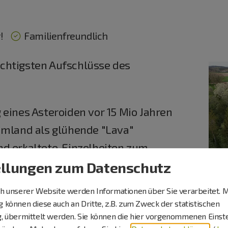
!
Familienfreundlich
chtigsten Aufschlüsse des
 eines Asteroiden vor 15 Mio Jahren
Umland als glühende "Lava"
d erkaltete. Einzelheiten zum
steins Anfang des 20. Jahrhunderts
ellungen zum Datenschutz
hmalspurbahn erfahren wir bei einem
 unserer Website werden Informationen über Sie verarbeitet. M
können diese auch an Dritte, z.B. zum Zweck der statistischen
, übermittelt werden. Sie können die hier vorgenommenen Einst