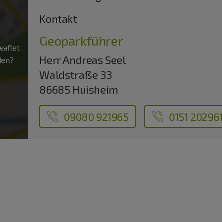
Kontakt
Geoparkführer
aflet
Herr Andreas Seel
aden?
Waldstraße 33
86685 Huisheim
09080 921965
0151 20296