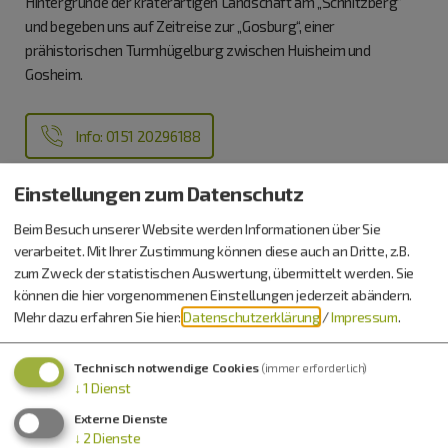
Hintergründe der kraterartigen Landschaft am „Schnitzberg“
und begeben uns auf Zeitreise zur „Gosburg“, einer
prähistorischen Turmhügelburg zwischen Huisheim und
Gosheim.
Info: 0151 20296188
Einstellungen zum Datenschutz
in Kalender exportieren
Beim Besuch unserer Website werden Informationen über Sie
verarbeitet. Mit Ihrer Zustimmung können diese auch an Dritte, z.B.
zum Zweck der statistischen Auswertung, übermittelt werden. Sie
Preis
können die hier vorgenommenen Einstellungen jederzeit abändern.
Mehr dazu erfahren Sie hier:
Datenschutzerklärung
/
Impressum
.
1 Stunde 45€ / 2 Stunden 75€ / 3 Stunden 105€
Wegstrecke 3,5 km, festes Schuhwerk erforderlich
Technisch notwendige Cookies
(immer erforderlich)
↓
1
Dienst
Externe Dienste
↓
2
Dienste