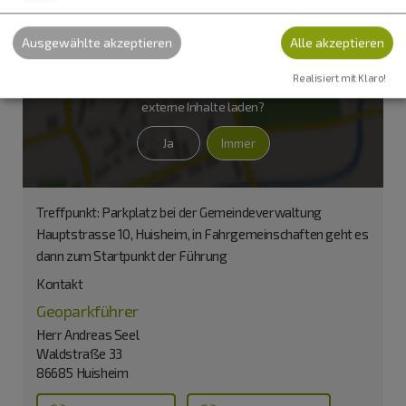
Ausgewählte akzeptieren
Alle akzeptieren
Realisiert mit Klaro!
Möchten Sie von
OpenStreetMap/Leaflet
bereitgestellte
externe Inhalte laden?
Ja
Immer
Treffpunkt: Parkplatz bei der Gemeindeverwaltung
Hauptstrasse 10, Huisheim, in Fahrgemeinschaften geht es
dann zum Startpunkt der Führung
Kontakt
Geoparkführer
Herr Andreas Seel
Waldstraße 33
86685 Huisheim