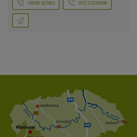
09080 921965
0151 20296188