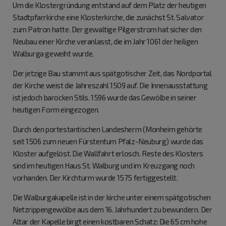
Um die Klostergründung entstand auf dem Platz der heutigen
Stadtpfarrkirche eine Klosterkirche, die zunächst St. Salvator
zum Patron hatte. Der gewaltige Pilgerstrom hat sicher den
Neubau einer Kirche veranlasst, die im Jahr 1061 der heiligen
Walburga geweiht wurde.
Der jetzige Bau stammt aus spätgotischer Zeit, das Nordportal
der Kirche weist die Jahreszahl 1509 auf. Die Innenausstattung
ist jedoch barocken Stils. 1596 wurde das Gewölbe in seiner
heutigen Form eingezogen.
Durch den portestantischen Landesherrn (Monheim gehörte
seit 1506 zum neuen Fürstentum Pfalz-Neuburg) wurde das
Kloster aufgelöst. Die Wallfahrt erlosch. Reste des Klosters
sind im heutigen Haus St. Walburg und im Kreuzgang noch
vorhanden. Der Kirchturm wurde 1575 fertiggestellt.
Die Walburgakapelle ist in der kirche unter einem spätgotischen
Netzrippengewölbe aus dem 16. Jahrhundert zu bewundern. Der
Altar der Kapelle birgt einen kostbaren Schatz: Die 65 cm hohe