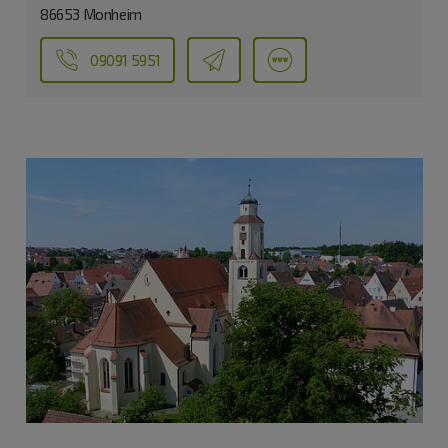
86653 Monheim
09091 5951