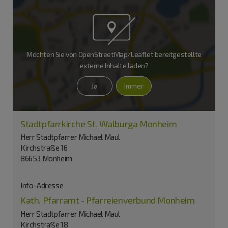
Möchten Sie von
OpenStreetMap/Leaflet
bereitgestellte
externe Inhalte laden?
Ja
Immer
Stadtpfarrkirche St. Walburga Monheim
Herr Stadtpfarrer Michael Maul
Kirchstraße 16
86653 Monheim
Info-Adresse
Kath. Pfarramt - Pfarreienverbund Monheim
Herr Stadtpfarrer Michael Maul
Kirchstraße 18