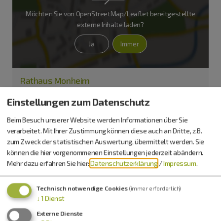
Möchten Sie von
OpenStreetMap/Leaflet
bereitgestellte
externe Inhalte laden?
Ja
Immer
Rathaus Monheim
Marktplatz 23
Einstellungen zum Datenschutz
86653 Monheim
Beim Besuch unserer Website werden Informationen über Sie
09091 9091-0
verarbeitet. Mit Ihrer Zustimmung können diese auch an Dritte, z.B.
zum Zweck der statistischen Auswertung, übermittelt werden. Sie
können die hier vorgenommenen Einstellungen jederzeit abändern.
Mehr dazu erfahren Sie hier:
Datenschutzerklärung
/
Impressum
.
Technisch notwendige Cookies
(immer erforderlich)
↓
1
Dienst
Externe Dienste