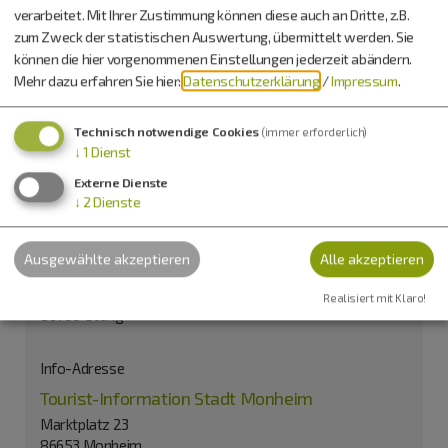
verarbeitet. Mit Ihrer Zustimmung können diese auch an Dritte, z.B.
zum Zweck der statistischen Auswertung, übermittelt werden. Sie
können die hier vorgenommenen Einstellungen jederzeit abändern.
Mehr dazu erfahren Sie hier:
Datenschutzerklärung
/
Impressum
.
Technisch notwendige Cookies
Möchten Sie von
OpenStreetMap/Leaflet
bereitgestellte
(immer erforderlich)
↓
1
Dienst
externe Inhalte laden?
Externe Dienste
Ja
Immer
↓
2
Dienste
Ausgewählte akzeptieren
Alle akzeptieren
Viereckschanze Otting
Flur Bibergwiesen / Alleho
Realisiert mit Klaro!
86700 Otting
Info-Adresse
Tourist-Information Stadt Monheim
Marktplatz 23
86653 Monheim