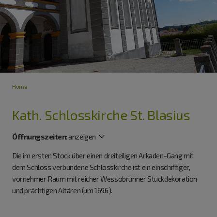
Home
Kath. Schlosskirche St. Blasius
Öffnungszeiten
:
anzeigen
Die im ersten Stock über einen dreiteiligen Arkaden-Gang mit
dem Schloss verbundene Schlosskirche ist ein einschiffiger,
vornehmer Raum mit reicher Wessobrunner Stuckdekoration
und prächtigen Altären (um 1696).