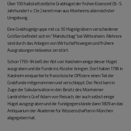
Über 100 hallstattzeitliche Grabhügel der frühen Eisenzeit (8.-5.
Jahrhundert v. Chr.) kennt man aus Monheims allernächster
Umgebung.
Eine Grabhügelgruppe mit ca. 30 Hügelgräbern verschiedener
Größen befindet sich im "Mahdschlag" bei Wittesheim. Mehrere
sind durch das Anlegen von Wirtschaftswegen und frühere
Ausgrabungen teilweise zerstört.
Schon 1793-94 ließ der Abt von Kaisheim einige dieser Hügel
ausgraben und die Funde ins Kloster bringen. Dort haben 1796 in
Kaisheim einquartierte französische Offiziere einen Teil der
Grabfunde mitgenommen und verschleppt. Der Rest kam in
Zuge der Säkularisation in den Besitz des Monheimer
Landrichters Graf Adam von Reisach, der auch selbst einige
Hügel ausgegraben und die Fundgegenstände dann 1809 an das
Antiquarium der Akademie für Wissenschaften in München
abgegeben hat.