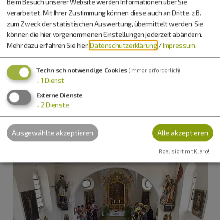
Beim Besuch unserer Website werden Informationen über Sie
86653 Monheim
verarbeitet. Mit Ihrer Zustimmung können diese auch an Dritte, z.B.
zum Zweck der statistischen Auswertung, übermittelt werden. Sie
können die hier vorgenommenen Einstellungen jederzeit abändern.
Info-Adresse
Mehr dazu erfahren Sie hier:
Datenschutzerklärung
/
Impressum
.
Evangelische Kirchengemeinde Monheim
Herr 1. Kirchenvorsteher Guntram Burkhardt
Technisch notwendige Cookies
(immer erforderlich)
Am Petersberg 16
↓
1
Dienst
86653 Monheim
Externe Dienste
↓
2
Dienste
09091 3399
Ausgewählte akzeptieren
Alle akzeptieren
Realisiert mit Klaro!