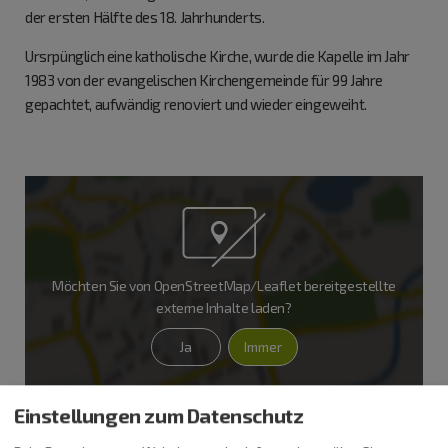
der ersten Hälfte des 18. Jahrhunderts.
Ursrpünglich eine katholische Kirche, wurde die Kapelle im Jahr
1983 von der evangelischen Kirchengemeinde für 99 Jahre
gepachtet, aufwändig renoviert und wieder eingeweiht.
Möchten Sie von
OpenStreetMap/Leaflet
bereitgestellte
externe Inhalte laden?
Ja
Immer
Einstellungen zum Datenschutz
Peterskapelle
Petersberg 16