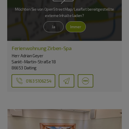
Möchten Sie von
OpenStreetMap/Leaflet
bereitgestellte
externe Inhalte laden?
Ja
Immer
Ferienwohnung Zirben-Spa
Herr Adrian Geyer
Sankt-Martin-Straße 18
86653 Daiting
0163 5106254