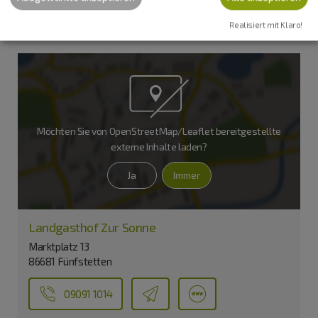
Sonntag: 11:30 bis 13:30 Uhr und 17:30 bis 20:00 Uhr
Realisiert mit Klaro!
Möchten Sie von
OpenStreetMap/Leaflet
bereitgestellte
externe Inhalte laden?
Ja
Immer
Landgasthof Zur Sonne
Marktplatz 13
86681 Fünfstetten
09091 1014