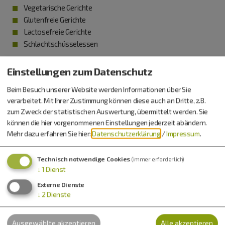
Vegetarische Gerichte
Glutenfreie Gerichte
Lactosefreie Gerichte
Schlachtschüsselessen
Einstellungen zum Datenschutz
Service/Ausstattung
Beim Besuch unserer Website werden Informationen über Sie
verarbeitet. Mit Ihrer Zustimmung können diese auch an Dritte, z.B.
Sitzplätze innen: 30 Personen
zum Zweck der statistischen Auswertung, übermittelt werden. Sie
können die hier vorgenommenen Einstellungen jederzeit abändern.
Sitzplätze aussen: 50 Personen
Mehr dazu erfahren Sie hier:
Datenschutzerklärung
/
Impressum
.
Nebenzimmer: 25 Personen
Saal: 180 Personen
Technisch notwendige Cookies
(immer erforderlich)
↓
1
Dienst
Externe Dienste
Küchenzeiten (warme Küche)
↓
2
Dienste
Montag und Dienstag, Freitag und Samstag: 17:30 bis 20:00 Uhr
Ausgewählte akzeptieren
Alle akzeptieren