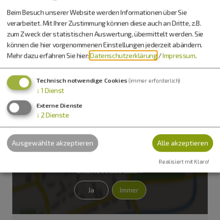
Behindertengerechte Rampe
Beim Besuch unserer Website werden Informationen über Sie
verarbeitet. Mit Ihrer Zustimmung können diese auch an Dritte, z.B.
zum Zweck der statistischen Auswertung, übermittelt werden. Sie
können die hier vorgenommenen Einstellungen jederzeit abändern.
Küchenzeiten (warme Küche)
Mehr dazu erfahren Sie hier:
Datenschutzerklärung
/
Impressum
.
17. September
Technisch notwendige Cookies
(immer erforderlich)
↓
1
Dienst
Externe Dienste
↓
2
Dienste
Ausgewählte akzeptieren
Alle akzeptieren
Möchten Sie von
OpenStreetMap/Leaflet
bereitgestellte
Realisiert mit Klaro!
externe Inhalte laden?
Ja
Immer