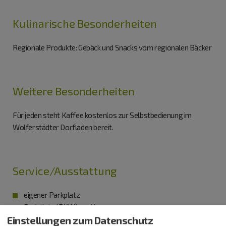
Kulinarische Besonderheiten
Regionale Produkte: Gebäck und Snacks vom regionalen Bäcker
Weitere Besonderheiten
Für jeden steht Kaffee kostenlos zur Selbstbedienung im
Wolferstädter Dorfladen bereit.
Service/Ausstattung
eigener Parkplatz
Parkplatz (PKW) am Haus
Einstellungen zum Datenschutz
EC-Karten akzeptiert