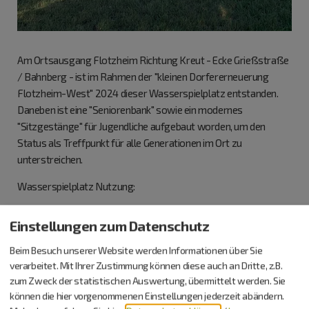
Am Ortsausgang Flotzheim Richtung Kreut - Ecke Grießstraße
/ Bahnberg - ist im Rahmen der "kleinen Dorfererneuerung
Flotzheim-West" 2024 dieser Wasserspielplatz entstanden.
Daneben ist eine "Seniorenbank" sowie ein modernes
"Sitzgestänge" für Jugendliche aufgebaut worden, um den
Status als Treffpunkt für alle Generationen im Ort zu
unterstreichen.
Wasserspielplatz Nutzung:
Der Spielbetrieb ist bis Sonnenuntergang gestattet.
Einstellungen zum Datenschutz
Die Spielgeräte sind für Kinder bis 14 Jahre bestimmt.
An Spielgeräten den Fahrradhelm abnehmen!
Beim Besuch unserer Website werden Informationen über Sie
verarbeitet. Mit Ihrer Zustimmung können diese auch an Dritte, z.B.
zum Zweck der statistischen Auswertung, übermittelt werden. Sie
können die hier vorgenommenen Einstellungen jederzeit abändern.
Preise