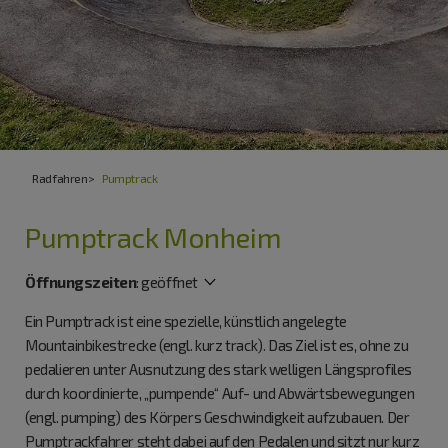
Radfahren
Pumptrack
Pumptrack Monheim
Öffnungszeiten
:
geöffnet
Ein Pumptrack ist eine spezielle, künstlich angelegte
Mountainbikestrecke (engl. kurz track). Das Ziel ist es, ohne zu
pedalieren unter Ausnutzung des stark welligen Längsprofiles
durch koordinierte, „pumpende“ Auf- und Abwärtsbewegungen
(engl. pumping) des Körpers Geschwindigkeit aufzubauen. Der
Pumptrackfahrer steht dabei auf den Pedalen und sitzt nur kurz