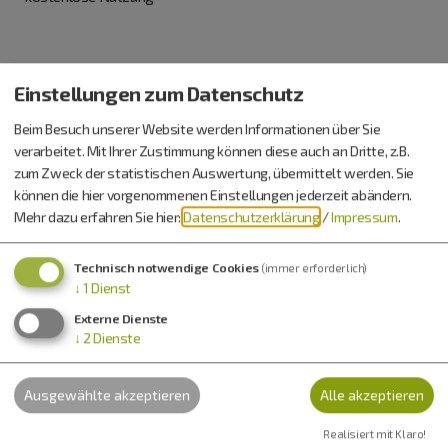
Lage
Einstellungen zum Datenschutz
Beim Besuch unserer Website werden Informationen über Sie
Das Pumptrack-Gelände befindet sich westlich vom Jurabad
verarbeitet. Mit Ihrer Zustimmung können diese auch an Dritte, z.B.
Monheim, Schulstraße 8. Kostenlose Parkplätze am Jurabad
zum Zweck der statistischen Auswertung, übermittelt werden. Sie
Monheim (Zufahrt über Bgm.-Karl-Huber-Straße) oder direkt
können die hier vorgenommenen Einstellungen jederzeit abändern.
oberhalb der Anlage (Zufahrt über Altweiherweg).
Mehr dazu erfahren Sie hier:
Datenschutzerklärung
/
Impressum
.
Technisch notwendige Cookies
(immer erforderlich)
↓
1
Dienst
Externe Dienste
↓
2
Dienste
Möchten Sie von
OpenStreetMap/Leaflet
bereitgestellte
Ausgewählte akzeptieren
Alle akzeptieren
externe Inhalte laden?
Realisiert mit Klaro!
Ja
Immer