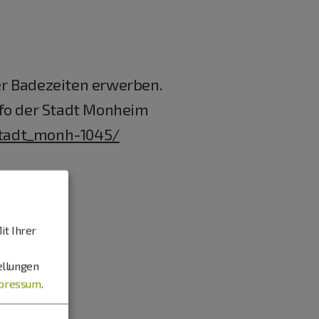
r Badezeiten erwerben.
nfo der Stadt Monheim
stadt_monh-1045/
it Ihrer
ellungen
pressum
.