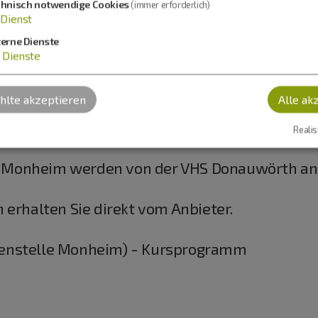
chnisch notwendige Cookies
(immer erforderlich)
Dienst
terne Dienste
Dienste
lte akzeptieren
Alle ak
JURABAD Monheim:
Realis
Monheim werden von der VHS Donauwörth an
 erhalten Sie direkt vom Anbieter.
enstelle Monheim) - Kursprogramm