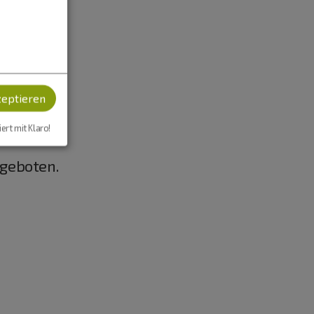
zeptieren
iert mit Klaro!
geboten.