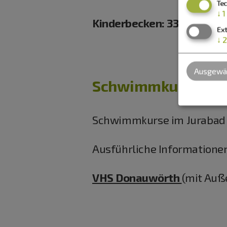
Te
↓
1
Kinderbecken: 33,0 °C
Ex
↓
2
Ausgewäh
Schwimmkurse im 
Schwimmkurse im Jurabad 
Ausführliche Informationen
VHS Donauwörth
(mit Auß