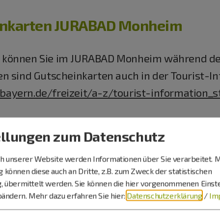
inkarten JURABAD Monheim
 können Sie im JURABAD Monheim während de
n sind Gutscheinkarten auch in der Tourist-I
yern.de/freizeit/a-z/tourist-information_
ellungen zum Datenschutz
mperaturen in unseren Becken:
 unserer Website werden Informationen über Sie verarbeitet. M
können diese auch an Dritte, z.B. zum Zweck der statistischen
, übermittelt werden. Sie können die hier vorgenommenen Einst
C
bändern.
Mehr dazu erfahren Sie hier:
Datenschutzerklärung
/
Im