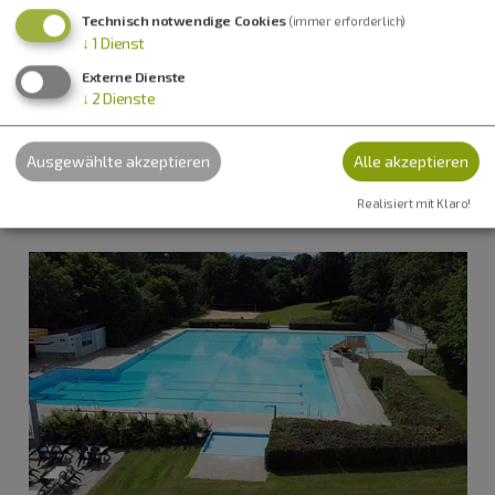
Technisch notwendige Cookies
(immer erforderlich)
Freibad Tagmersheim
↓
1
Dienst
Jakobusweg 2
Externe Dienste
86704 Tagmersheim
↓
2
Dienste
0163 8647567
Ausgewählte akzeptieren
Alle akzeptieren
Realisiert mit Klaro!