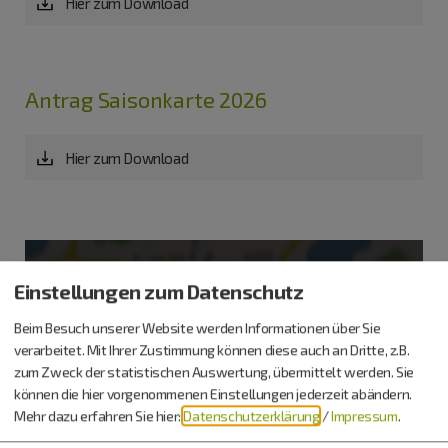
Hier zum Download
Antrag Saisonkarte 2026
Hier zum Download
Einstellungen zum Datenschutz
Beim Besuch unserer Website werden Informationen über Sie
Möchten Sie von
OpenStreetMap/Leaflet
bereitgestellte
verarbeitet. Mit Ihrer Zustimmung können diese auch an Dritte, z.B.
externe Inhalte laden?
zum Zweck der statistischen Auswertung, übermittelt werden. Sie
können die hier vorgenommenen Einstellungen jederzeit abändern.
Ja
Immer
Mehr dazu erfahren Sie hier:
Datenschutzerklärung
/
Impressum
.