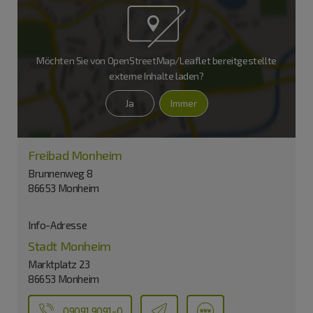
Möchten Sie von
OpenStreetMap/Leaflet
bereitgestellte
externe Inhalte laden?
Ja
Immer
Freibad Monheim
Brunnenweg 8
86653 Monheim
Info-Adresse
Stadt Monheim
Marktplatz 23
86653 Monheim
09091 9091-0