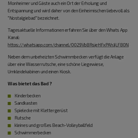
Monheimer und Gäste auch ein Ort der Erholung und
Entspannung und wird daher von den Einheimischen liebevoll als
"Nostalgiebad" bezeichnet.
Tagesaktuelle Informationen erfahren Sie über den Whats App
Kanal:
https://whatsapp.com/channel/0029Vb8RsjeHFxPAhJjLF80N
Neben dem unbeheizten Schwimmbecken verfügt die Anlage
über eine Wasserrutsche, eine schöne Liegewiese,
Umkleidekabinen und einen Kiosk.
Was bietet das Bad ?
Kinderbecken
Sandkasten
Spielecke mit Klettergerüst
Rutsche
kleines und großes Beach-Volleyballfeld
Schwimmerbecken