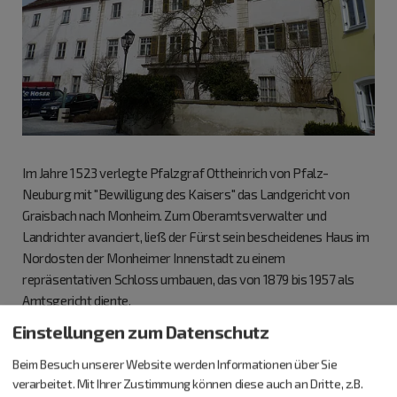
Im Jahre 1523 verlegte Pfalzgraf Ottheinrich von Pfalz-
Neuburg mit "Bewilligung des Kaisers" das Landgericht von
Graisbach nach Monheim. Zum Oberamtsverwalter und
Landrichter avanciert, ließ der Fürst sein bescheidenes Haus im
Nordosten der Monheimer Innenstadt zu einem
repräsentativen Schloss umbauen, das von 1879 bis 1957 als
Amtsgericht diente.
Einstellungen zum Datenschutz
Beim Besuch unserer Website werden Informationen über Sie
verarbeitet. Mit Ihrer Zustimmung können diese auch an Dritte, z.B.