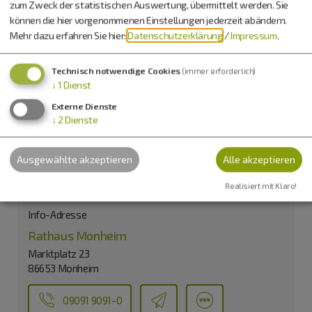
zum Zweck der statistischen Auswertung, übermittelt werden. Sie
können die hier vorgenommenen Einstellungen jederzeit abändern.
Mehr dazu erfahren Sie hier:
Datenschutzerklärung
/
Impressum
.
Möchten Sie von
OpenStreetMap/Leaflet
bereitgestellte
externe Inhalte laden?
Technisch notwendige Cookies
(immer erforderlich)
↓
1
Dienst
Ja
Immer
Externe Dienste
↓
2
Dienste
Ehemaliges Schloss / Amtsgericht
Ausgewählte akzeptieren
Alle akzeptieren
Kirchstraße 24
86653 Monheim
Realisiert mit Klaro!
Info-Adresse
Rathaus Monheim
Marktplatz 23
86653 Monheim
09091 9091-0