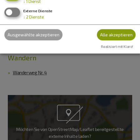
↓
1
Dienst
Lage
Externe Dienste
↓
2
Dienste
Zeige in Karte
Ausgewählte akzeptieren
Alle akzeptieren
Realisiert mit Klaro!
Wandern
Wanderweg Nr. 4
Möchten Sie von
OpenStreetMap/Leaflet
bereitgestellte
externe Inhalte laden?