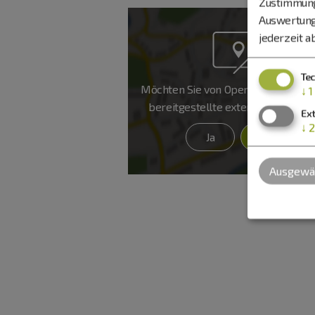
Zustimmung 
Auswertung
jederzeit a
Te
Möchten Sie von
OpenStreetMap/Le
↓
1
bereitgestellte externe Inhalte l
Ex
↓
2
Ja
Immer
Ausgewäh