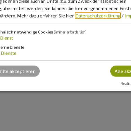
können diese auch an Dritte, z.B. zum Zweck der statistischen
, übermittelt werden. Sie können die hier vorgenommenen Einst
Ferienwohnung Aussicht und Tal
bändern.
Mehr dazu erfahren Sie hier:
Datenschutzerklärung
/
Im
Frau Bettina Blödtner
chnisch notwendige Cookies
(immer erforderlich)
Kapellenstraße 13
aflet
Dienst
86703 Rögling
aden?
terne Dienste
Dienste
0152 52489969
lte akzeptieren
Alle ak
Realis