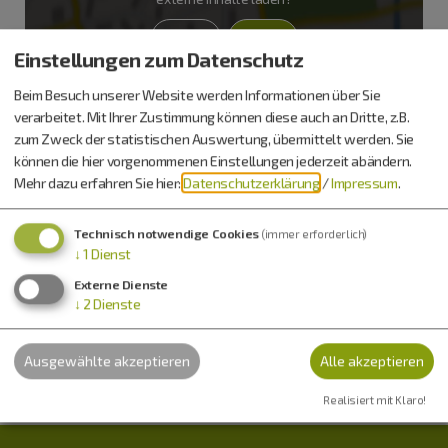
Ja
Immer
Einstellungen zum Datenschutz
Beim Besuch unserer Website werden Informationen über Sie
Ferienhaus Wirth
verarbeitet. Mit Ihrer Zustimmung können diese auch an Dritte, z.B.
Frau Julia Wirth
zum Zweck der statistischen Auswertung, übermittelt werden. Sie
Flotzheim
können die hier vorgenommenen Einstellungen jederzeit abändern.
Hauptstraße 51
Mehr dazu erfahren Sie hier:
Datenschutzerklärung
/
Impressum
.
86653 Monheim
Technisch notwendige Cookies
(immer erforderlich)
0177 7509077
↓
1
Dienst
Externe Dienste
↓
2
Dienste
Ausgewählte akzeptieren
Alle akzeptieren
Realisiert mit Klaro!