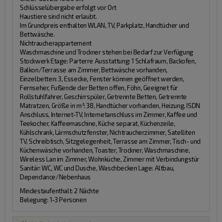
Schlüsselübergabe erfolgt vor Ort
Haustiere sind nicht erlaubt.
Im Grundpreis enthalten WLAN, TV, Parkplatz, Handtücher und
Bettwäsche.
Nichtraucherappartement
Waschmaschine und Trockner stehen bei Bedarf zur Verfügung
Stockwerk Etage:
Parterre
Ausstattung:
1 Schlafraum, Backofen,
Balkon/Terrasse am Zimmer, Bettwäsche vorhanden,
Einzelbetten: 3, Essecke, Fenster können geöffnet werden,
Fernseher, Fußende der Betten offen, Föhn, Geeignet für
Rollstuhlfahrer, Geschirrspüler, Getrennte Betten, Getrennte
Matratzen, Größe in m²: 38, Handtücher vorhanden, Heizung, ISDN
Anschluss, Internet-TV, Internetanschluss im Zimmer, Kaffee und
Teekocher, Kaffeemaschine, Küche separat, Küchenzeile,
Kühlschrank, Lärmschutzfenster, Nichtraucherzimmer, Satelliten
TV, Schreibtisch, Sitzgelegenheit, Terrasse am Zimmer, Tisch- und
Küchenwäsche vorhanden, Toaster, Trockner, Waschmaschine,
Wireless Lan im Zimmer, Wohnküche, Zimmer mit Verbindungstür
Sanitär:
WC, WC und Dusche, Waschbecken
Lage:
Altbau,
Dependance/Nebenhaus
Mindestaufenthalt: 2 Nächte
Belegung: 1-3 Personen