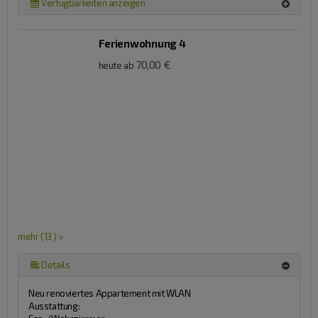
Verfügbarkeiten anzeigen
Ferienwohnung 4
70,00 €
heute ab
mehr (13 ) »
mehr (13 ) »
mehr (13 ) »
mehr (13 ) »
mehr (13 ) »
mehr (13 ) »
mehr (13 ) »
mehr (13 ) »
mehr (13 ) »
mehr (13 ) »
Details
Neu renoviertes Appartement mit WLAN
Ausstattung: