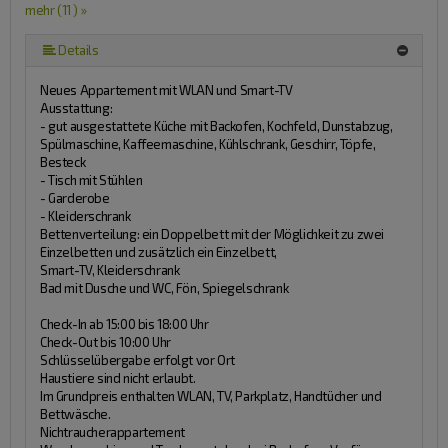
mehr (11 ) »
mehr (11 ) »
mehr (11 ) »
mehr (11 ) »
mehr (11 ) »
mehr (11 ) »
mehr (11 ) »
mehr (11 ) »
Details
Neues Appartement mit WLAN und Smart-TV
Ausstattung:
- gut ausgestattete Küche mit Backofen, Kochfeld, Dunstabzug,
Spülmaschine, Kaffeemaschine, Kühlschrank, Geschirr, Töpfe,
Besteck
- Tisch mit Stühlen
- Garderobe
- Kleiderschrank
Bettenverteilung: ein Doppelbett mit der Möglichkeit zu zwei
Einzelbetten und zusätzlich ein Einzelbett,
Smart-TV, Kleiderschrank
Bad mit Dusche und WC, Fön, Spiegelschrank
Check-In ab 15:00 bis 18:00 Uhr
Check-Out bis 10:00 Uhr
Schlüsselübergabe erfolgt vor Ort
Haustiere sind nicht erlaubt.
Im Grundpreis enthalten WLAN, TV, Parkplatz, Handtücher und
Bettwäsche.
Nichtraucherappartement