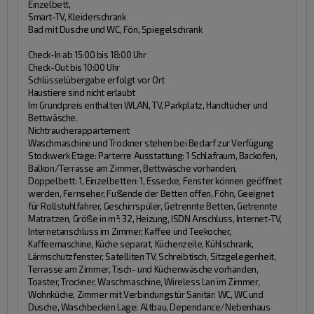
Einzelbett,
Smart-TV, Kleiderschrank
Bad mit Dusche und WC, Fön, Spiegelschrank
Check-In ab 15:00 bis 18:00 Uhr
Check-Out bis 10:00 Uhr
Schlüsselübergabe erfolgt vor Ort
Haustiere sind nicht erlaubt
Im Grundpreis enthalten WLAN, TV, Parkplatz, Handtücher und
Bettwäsche.
Nichtraucherappartement
Waschmaschine und Trockner stehen bei Bedarf zur Verfügung
Stockwerk Etage:
Parterre
Ausstattung:
1 Schlafraum, Backofen,
Balkon/Terrasse am Zimmer, Bettwäsche vorhanden,
Doppelbett: 1, Einzelbetten: 1, Essecke, Fenster können geöffnet
werden, Fernseher, Fußende der Betten offen, Föhn, Geeignet
für Rollstuhlfahrer, Geschirrspüler, Getrennte Betten, Getrennte
Matratzen, Größe in m²: 32, Heizung, ISDN Anschluss, Internet-TV,
Internetanschluss im Zimmer, Kaffee und Teekocher,
Kaffeemaschine, Küche separat, Küchenzeile, Kühlschrank,
Lärmschutzfenster, Satelliten TV, Schreibtisch, Sitzgelegenheit,
Terrasse am Zimmer, Tisch- und Küchenwäsche vorhanden,
Toaster, Trockner, Waschmaschine, Wireless Lan im Zimmer,
Wohnküche, Zimmer mit Verbindungstür
Sanitär:
WC, WC und
Dusche, Waschbecken
Lage:
Altbau, Dependance/Nebenhaus