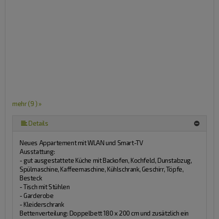
mehr (9 ) »
mehr (9 ) »
mehr (9 ) »
mehr (9 ) »
mehr (9 ) »
mehr (9 ) »
Details
Neues Appartement mit WLAN und Smart-TV
Ausstattung:
- gut ausgestattete Küche mit Backofen, Kochfeld, Dunstabzug,
Spülmaschine, Kaffeemaschine, Kühlschrank, Geschirr, Töpfe,
Besteck
- Tisch mit Stühlen
- Garderobe
- Kleiderschrank
Bettenverteilung: Doppelbett 180 x 200 cm und zusätzlich ein