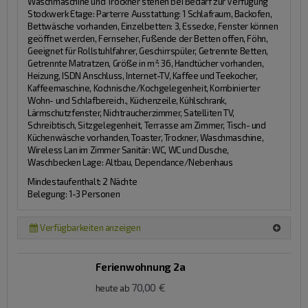
Waschmaschine und Trockner stehen bei Bedarf zur Verfügung
Stockwerk Etage:
Parterre
Ausstattung:
1 Schlafraum, Backofen,
Bettwäsche vorhanden, Einzelbetten: 3, Essecke, Fenster können
geöffnet werden, Fernseher, Fußende der Betten offen, Föhn,
Geeignet für Rollstuhlfahrer, Geschirrspüler, Getrennte Betten,
Getrennte Matratzen, Größe in m²: 36, Handtücher vorhanden,
Heizung, ISDN Anschluss, Internet-TV, Kaffee und Teekocher,
Kaffeemaschine, Kochnische/Kochgelegenheit, Kombinierter
Wohn- und Schlafbereich., Küchenzeile, Kühlschrank,
Lärmschutzfenster, Nichtraucherzimmer, Satelliten TV,
Schreibtisch, Sitzgelegenheit, Terrasse am Zimmer, Tisch- und
Küchenwäsche vorhanden, Toaster, Trockner, Waschmaschine,
Wireless Lan im Zimmer
Sanitär:
WC, WC und Dusche,
Waschbecken
Lage:
Altbau, Dependance/Nebenhaus
Mindestaufenthalt: 2 Nächte
Belegung: 1-3 Personen
Verfügbarkeiten anzeigen
Ferienwohnung 2a
70,00 €
heute ab