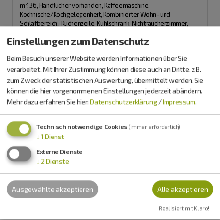
m²: 36, Handtücher vorhanden, Kaffeemaschine,
Kochnische/Kochgelegenheit, Kombinierter Wohn- und
Schlafbereich., Küchenzeile, Kühlschrank, Nichtraucherzimmer,
Sitzgelegenheit, Tisch- und Küchenwäsche vorhanden,
Einstellungen zum Datenschutz
Waschmaschine, Wireless Lan im Zimmer, Zimmer mit
Verbindungstür
Sanitär:
Handtuchtrockner, WC, WC und Dusche,
Beim Besuch unserer Website werden Informationen über Sie
Waschbecken
Lage:
Altbau, Haupthaus
verarbeitet. Mit Ihrer Zustimmung können diese auch an Dritte, z.B.
Mindestaufenthalt: 2 Nächte
zum Zweck der statistischen Auswertung, übermittelt werden. Sie
Belegung: 1-3 Personen
können die hier vorgenommenen Einstellungen jederzeit abändern.
Mehr dazu erfahren Sie hier:
Datenschutzerklärung
/
Impressum
.
Verfügbarkeiten anzeigen
Technisch notwendige Cookies
(immer erforderlich)
Ferienwohnung 3a
↓
1
Dienst
70,00 €
heute ab
Externe Dienste
↓
2
Dienste
Ausgewählte akzeptieren
Alle akzeptieren
Realisiert mit Klaro!