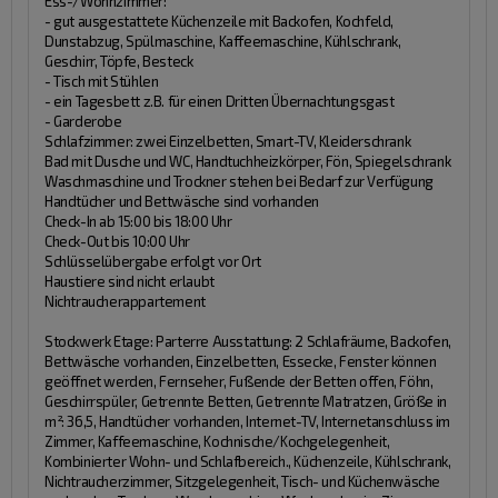
Ess-/Wohnzimmer:
- gut ausgestattete Küchenzeile mit Backofen, Kochfeld,
Dunstabzug, Spülmaschine, Kaffeemaschine, Kühlschrank,
Geschirr, Töpfe, Besteck
- Tisch mit Stühlen
- ein Tagesbett z.B. für einen Dritten Übernachtungsgast
- Garderobe
Schlafzimmer: zwei Einzelbetten, Smart-TV, Kleiderschrank
Bad mit Dusche und WC, Handtuchheizkörper, Fön, Spiegelschrank
Waschmaschine und Trockner stehen bei Bedarf zur Verfügung
Handtücher und Bettwäsche sind vorhanden
Check-In ab 15:00 bis 18:00 Uhr
Check-Out bis 10:00 Uhr
Schlüsselübergabe erfolgt vor Ort
Haustiere sind nicht erlaubt
Nichtraucherappartement
Stockwerk Etage:
Parterre
Ausstattung:
2 Schlafräume, Backofen,
Bettwäsche vorhanden, Einzelbetten, Essecke, Fenster können
geöffnet werden, Fernseher, Fußende der Betten offen, Föhn,
Geschirrspüler, Getrennte Betten, Getrennte Matratzen, Größe in
m²: 36,5, Handtücher vorhanden, Internet-TV, Internetanschluss im
Zimmer, Kaffeemaschine, Kochnische/Kochgelegenheit,
Kombinierter Wohn- und Schlafbereich., Küchenzeile, Kühlschrank,
Nichtraucherzimmer, Sitzgelegenheit, Tisch- und Küchenwäsche