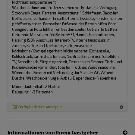
Nichtraucherappartement
Waschmaschine und Trockner stehen bei Bedarf zur Verfügung
Stockwerk Etage:
Parterre
Ausstattung:
1 Schlafraum, Backofen,
Bettwäsche vorhanden, Einzelbetten: 3, Essecke, Fenster können
geöffnet werden, Fernseher, Fußende der Betten offen, Föhn,
Geeignet für Rollstuhlfahrer, Geschirrspüler, Getrennte Betten,
Getrennte Matratzen, Größe in m²: 31, Handtücher vorhanden,
Heizung, ISDN Anschluss, Internet-TV, Internetanschluss im
Zimmer, Kaffee und Teekocher, Kaffeemaschine,
Kochnische/Kochgelegenheit, Küche separat, Küchenzeile,
Kühlschrank, Lärmschutzfenster, Nichtraucherzimmer, Satelliten
TV, Schreibtisch, Sitzgelegenheit, Terrasse am Zimmer, Tisch- und
Küchenwäsche vorhanden, Toaster, Trockner, Waschmaschine,
Wohnküche, Zimmer mit Verbindungstür
Sanitär:
WC, WC und
Dusche, Waschbecken
Lage:
Altbau, Dependance/Nebenhaus
Mindestaufenthalt: 2 Nächte
Belegung: 1-3 Personen
Verfügbarkeiten anzeigen
Informationen von Ihrem Gastgeber