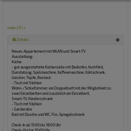
mehr (11 ) »
mehr (11 ) »
mehr (11 ) »
mehr (11 ) »
mehr (11 ) »
mehr (11 ) »
mehr (11 ) »
mehr (11 ) »
Details
Neues Appartement mit WLAN und Smart-TV
Ausstattung:
Küche:
- gut ausgestattete Küchenzeile mit Backofen, Kochfeld,
Dunstabzug, Spülmaschine, Kaffeemaschine, Kühlschrank,
Geschirr, Töpfe, Besteck
- Tisch mit Stühlen
Wohn-/Schlafzimmer: ein Doppelbett mit der Möglichkeit zu
zwei Einzelbetten und zusätzlich ein Einzelbett,
Smart-TV, Kleiderschrank
- Tisch mit Stühlen
- Garderobe
Bad mit Dusche und WC, Fön, Spiegelschrank
Check-In ab 15:00 bis 18:00 Uhr
Check-Out bis 10:00 Uhr