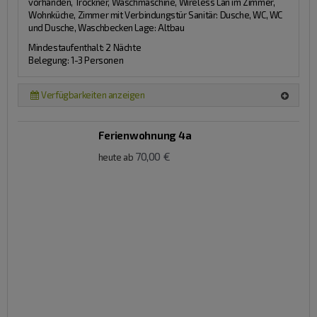
vorhanden, Trockner, Waschmaschine, Wireless Lan im Zimmer,
Wohnküche, Zimmer mit Verbindungstür
Sanitär:
Dusche, WC, WC
und Dusche, Waschbecken
Lage:
Altbau
Mindestaufenthalt: 2 Nächte
Belegung: 1-3 Personen
Verfügbarkeiten anzeigen
Ferienwohnung 4a
70,00 €
heute ab